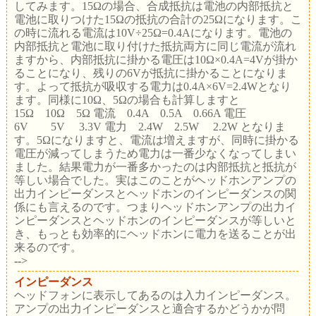
してみます。15Ωの場合、合成抵抗は電池の内部抵抗と
電池に取りつけた15Ωの抵抗の合計の25Ωになります。こ
の時に流れる電流は10V÷25Ω=0.4Aになります。電池の
内部抵抗と電池に取り付けた抵抗両方に同じ電流が流れ
ますから、内部抵抗に掛かる電圧は10Ω×0.4A=4Vが掛か
ることになり、残りの6Vが抵抗に掛かることになりま
す。よって抵抗が吸収する電力は0.4A×6V=2.4Wとなり
ます。同様に10Ω、5Ωの場合も計算しますと
15Ω 10Ω 5Ω 電流 0.4A 0.5A 0.66A 電圧
6V 5V 3.3V 電力 2.4W 2.5W 2.2W となりま
す。5Ωになりますと、電流は増えますが、同時に掛かる
電圧が減ってしまうため電力は一番少なくなってしまい
ました。結果電力が一番多かったのは内部抵抗と抵抗が
等しい場合でした。実はこのことがヘッドホンアンプの
出力インピーダンスとヘッドホンのインピーダンスの関
係にも言えるのです。つまりヘッドホンアンプの出力イ
ンピーダンスとヘッドホンのインピーダンスが等しいと
き、もっとも効率的にヘッドホンに電力を送ることが出
来るのです。
--> 
インピーダンス
ヘッドフォンに表示してあるのは入力インピーダンス。
アンプの出力インピーダンスと適合するかどうかが問