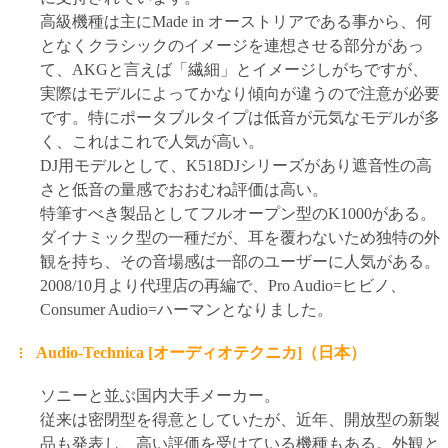
高級機種は主にMade in オーストリアである事から、何
となくクラシックのイメージを連想させる部分があっ
て、AKGと言えば「繊細」とイメージしがちですが、
実際はモデルによってかなり傾向が違うので注意が必要
です。特にポータブルタイプは低音が元気なモデルが多
く、これはこれで人気が高い。
DJ用モデルとして、K518DJシリーズがあり遮音性の高
さと低音の量感でおおむね評価は高い。
特筆すべき製品としてフルオープン型のK1000がある。
ダイナミック型の一種だが、耳を覆わないため独特の外
観を持ち、その音場感は一部のユーザーに人気がある。
2008/10月より代理店の再編で、Pro Audio=ヒビノ、
Consumer Audio=ハーマンとなりました。
Audio-Technica [オーディオテクニカ]（日本）
ソニーと並ぶ国内大手メーカー。
従来は密閉型を得意としていたが、近年、開放型の新製
品も発表し、高い評価を受けている機種もある。外観と