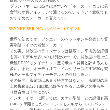
in-earシリーズも人気が高い。
ブランドネームは高さはさすがで「ボーズ」と言えば男
女問わず良いイメージで通じるので、そういう意味でも
おすすめのメーカーと言えます。
SENNHEISER [ゼンハイザー]（ドイツ）
世界で初めてオープンエアーのヘッドホンを発売した質
実剛健ドイツの老舗メーカー。
その実、開放型のラインナップは幅広く、平均的な評価
も高いモデルが多いのも特徴の一つで、開放型の最上位
機種HD800はダイナミック型で最高の音質と評する人も
多い。また、オーディオファイルシリーズのHD650は究
極のオールマイティーモデルとの評価も高い。
その反面、密閉型はあまり得意ではないが、密閉型の最
上位機種HD25-1IIは概ね好評である。DJ用との事もあ
り遮音性は非常に良い。
インナーイヤーに関しては、カナル型随一との評価も高
いIE8を筆頭としたハイエンドモデルからコストパフォ
ーマンスに優れたエントリーモデルまで続々とリリース