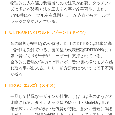
物理的に人を選ぶ装着感なので注意が必要。タッチノイ
ズは多いが装着方法を工夫する事で改善可能。また、
S/P/B共にケーブル左右識別カラーが赤青からオールブ
ラックに変更されている。
ULTRASONE [ウルトラゾーン]（ドイツ）
音の輪郭が鮮明なのが特徴。DJ用のDJ1PROは非常に高
い評価を受けている。密閉型の代表機種EDITION9は力
強い音づくりが一部のユーザーに支持されている。
全体的に音場の伸びはは弱いが、音の塊の様なモノを感
じ取る事が出来る。ただ、前方定位については若干不満
が残る。
ERGO [エルゴ]（スイス）
一見して特異なデザインが特徴。しばしば兜のようだと
比喩される。ダイナミック型のModel1・Model2は音場
感が広くパンチの効いた低音が特徴。意外に普通に鳴る
のが面白い。独特な形状の為、人によっては定位・バラ