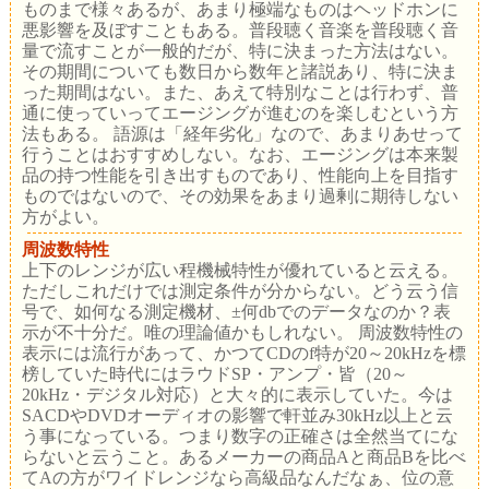
ものまで様々あるが、あまり極端なものはヘッドホンに
悪影響を及ぼすこともある。普段聴く音楽を普段聴く音
量で流すことが一般的だが、特に決まった方法はない。
その期間についても数日から数年と諸説あり、特に決ま
った期間はない。また、あえて特別なことは行わず、普
通に使っていってエージングが進むのを楽しむという方
法もある。 語源は「経年劣化」なので、あまりあせって
行うことはおすすめしない。なお、エージングは本来製
品の持つ性能を引き出すものであり、性能向上を目指す
ものではないので、その効果をあまり過剰に期待しない
方がよい。
周波数特性
上下のレンジが広い程機械特性が優れていると云える。
ただしこれだけでは測定条件が分からない。どう云う信
号で、如何なる測定機材、±何dbでのデータなのか？表
示が不十分だ。唯の理論値かもしれない。 周波数特性の
表示には流行があって、かつてCDのf特が20～20kHzを標
榜していた時代にはラウドSP・アンプ・皆（20～
20kHz・デジタル対応）と大々的に表示していた。今は
SACDやDVDオーディオの影響で軒並み30kHz以上と云
う事になっている。つまり数字の正確さは全然当てにな
らないと云うこと。あるメーカーの商品Aと商品Bを比べ
てAの方がワイドレンジなら高級品なんだなぁ、位の意