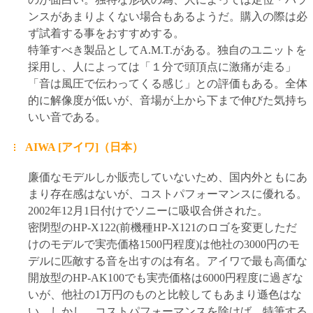
ンスがあまりよくない場合もあるようだ。購入の際は必
ず試着する事をおすすめする。
特筆すべき製品としてA.M.T.がある。独自のユニットを
採用し、人によっては「１分で頭頂点に激痛が走る」
「音は風圧で伝わってくる感じ」との評価もある。全体
的に解像度が低いが、音場が上から下まで伸びた気持ち
いい音である。
AIWA [アイワ]（日本）
廉価なモデルしか販売していないため、国内外ともにあ
まり存在感はないが、コストパフォーマンスに優れる。
2002年12月1日付けでソニーに吸収合併された。
密閉型のHP-X122(前機種HP-X121のロゴを変更しただ
けのモデルで実売価格1500円程度)は他社の3000円のモ
デルに匹敵する音を出すのは有名。アイワで最も高価な
開放型のHP-AK100でも実売価格は6000円程度に過ぎな
いが、他社の1万円のものと比較してもあまり遜色はな
い。しかし、コストパフォーマンスを除けば、特筆する