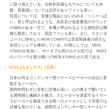
に取り揃えている。比較的安価なモデルについても外
観、装着感については定評がありファンも多い。
音質については、安価な製品にはいわゆる「ソニーっぽ
い」音と呼ばれるような、高音及び低音重視のサウンド
の傾向がある一方で、名機と呼ばれるような個性的な機
種も製造しており、固定ファンも多い。また、スタジオ
ユースに特化したMDR-CD900STは音楽関係者の絶大な
支持とシェアを獲得している。DJ用としては、MDR-
Z700DJが名高い。ポータブル用のカナル型では、900ST
のノウハウを受け継いだMDR-EX90SLが人気である。
STAX [スタックス]（日本）
日本が誇るコンデンサー型イヤースピーカーの頂点に君
臨するメーカー。
国内外問わずに非常に評価が高い。心の奥まで響いてく
る透明感と繊細さが魅力。スピーカーを凌駕するイヤー
スピーカーを製造できる唯一のメーカーとして市場では
評価を受けている。密閉式コンデンサー型イヤースピー