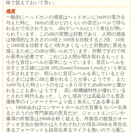
味で捉えておいて良い。
感度
一般的にヘッドホンの感度はヘッドホンに1mWの電力を
与えた時に、1kHzの音がどのくらいの音圧レベルで得ら
れるかで示されており、dB(デシベル)という単位が用い
られています。このdBの実際は対数であり、人間の感覚
は物理的な大きさの10倍と100倍を比較すると2倍、10倍
と1000倍を比較すると3倍大きくなったと対数的に変化を
感じるためこのdBが用いられています。対数ですので何
か基準が必要です。これには人間が聞き取れるもっとも
小さな音圧レベルが基準になっています。音圧レベルを
示すとき正確にはdB SPL(Sound Pressure Level)という単位
で示されますが、明らかに音圧レベルを表していると分
るときには単にdBと書かれることが多いようです。また
1mW与えた時というのをはっきり示すためdB/mWと書か
れることも多いようです。 高い程機械特性が優れている
とされた時代もあった。しかし現在では高級品でも普及
価格帯のインナーイヤーより低く表示してある事も多
い。100dbあればコンサートホールの大音量をカバー出来
ると云うのが専門家筋の意見だが、ジェットエンジンや
爆弾の炸裂音は200dbを軽く超える。炸裂音の観賞がオー
ディオ文化か如何かは人それぞれだが現在200dbを再生出
来るフォーマットも録音出来るマイクも無いので 心配し