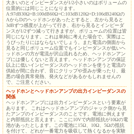
大きいのとインピーダンスが1/2小さいのはボリュームの
位置的には同じことになります。
A:97dB30Ω=B:100dB60Ω=C:103dB120Ω=D:106dB240Ωの
AからDのヘッドホンがあったとすると、左から見ると
3dBずつ感度が上がって行き、右から見るとインピーダ
ンスが1/2ずつ減って行きますが、ボリュームの位置は皆
同じになります。これは単純に考えた場合で、実際はこ
うぴったりにはならないでしょう。また電流の側面から
見ると同じボリューム位置でもインピーダンスが低いヘ
ッドホンの方が電流が沢山流れるため、ヘッドホンアン
プには優しくないと言えます。ヘッドホンアンプの保証
以上に低いインピーダンスのヘッドホンを使うと電流の
供給が間に合わず、音にクリップや歪みが乗ったり、最
悪の場合異常発熱、発火などがあるかもしれませんの
で、ご注意ください。
ヘッドホンとヘッドホンアンプの出力インピーダンスの
関係
ヘッドホンアンプには出力インピーダンスという要素が
あります。 これはヘッドホンアンプのジャック側から見
たアンプのインピーダンスのことです。電池に例えます
と内部抵抗と言えます。ここに10Vで内部抵抗が10Ωの電
池があったとします。この電池に15Ω、10Ω、5Ωの抵抗
を付けて、どれが一番電力を吸収して熱くなるかを実験