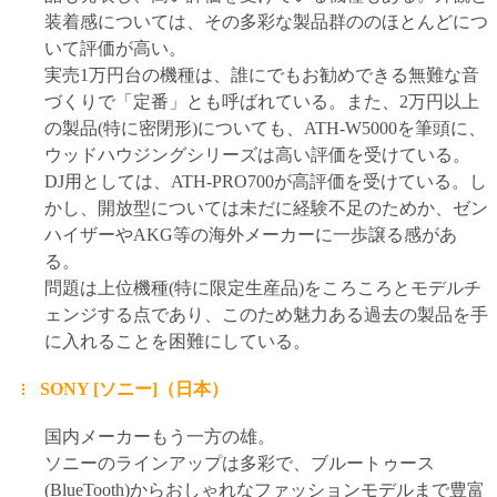
装着感については、その多彩な製品群ののほとんどにつ
いて評価が高い。
実売1万円台の機種は、誰にでもお勧めできる無難な音
づくりで「定番」とも呼ばれている。また、2万円以上
の製品(特に密閉形)についても、ATH-W5000を筆頭に、
ウッドハウジングシリーズは高い評価を受けている。
DJ用としては、ATH-PRO700が高評価を受けている。し
かし、開放型については未だに経験不足のためか、ゼン
ハイザーやAKG等の海外メーカーに一歩譲る感があ
る。
問題は上位機種(特に限定生産品)をころころとモデルチ
ェンジする点であり、このため魅力ある過去の製品を手
に入れることを困難にしている。
SONY [ソニー]（日本）
国内メーカーもう一方の雄。
ソニーのラインアップは多彩で、ブルートゥース
(BlueTooth)からおしゃれなファッションモデルまで豊富