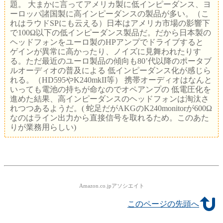
題。 大まかに言ってアメリカ製に低インピーダンス、ヨ
ーロッパ諸国製に高インピーダンスの製品が多い。（こ
れはラウドSPにも云える）日本はアメリカ市場の影響下
で100Ω以下の低インピーダンス製品だ。だから日本製の
ヘッドフォンをユーロ製のHPアンプでドライブすると
ゲインが異常に高かったり、ノイズに見舞われたりす
る。ただ最近のユーロ製品の傾向も80’代以降のポータブ
ルオーディオの普及による 低インピーダンス化が感じら
れる。（HD595やK240mkII等） 携帯オーディオはなんと
いっても電池の持ちが命なのでオペアンプの 低電圧化を
進めた結果、高インピーダンスのヘッドフォンは淘汰さ
れつつあるようだ。( 蛇足だがAKGのK240monitorが600Ω
なのはライン出力から直接信号を取れるため。このあた
りが業務用らしい)
Amazon.co.jpアソシエイト
このページの先頭へ