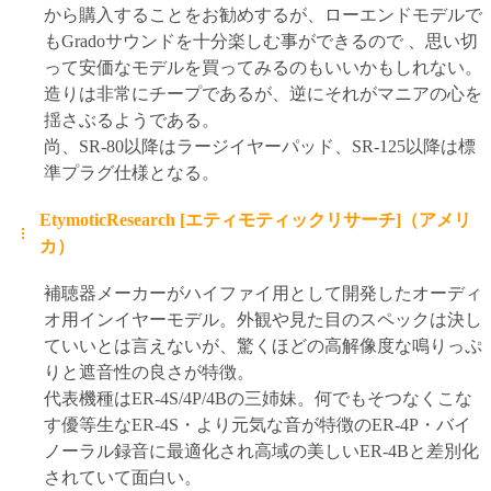
から購入することをお勧めするが、ローエンドモデルで
もGradoサウンドを十分楽しむ事ができるので 、思い切
って安価なモデルを買ってみるのもいいかもしれない。
造りは非常にチープであるが、逆にそれがマニアの心を
揺さぶるようである。
尚、SR-80以降はラージイヤーパッド、SR-125以降は標
準プラグ仕様となる。
EtymoticResearch [エティモティックリサーチ]（アメリ
カ）
補聴器メーカーがハイファイ用として開発したオーディ
オ用インイヤーモデル。外観や見た目のスペックは決し
ていいとは言えないが、驚くほどの高解像度な鳴りっぷ
りと遮音性の良さが特徴。
代表機種はER-4S/4P/4Bの三姉妹。何でもそつなくこな
す優等生なER-4S・より元気な音が特徴のER-4P・バイ
ノーラル録音に最適化され高域の美しいER-4Bと差別化
されていて面白い。