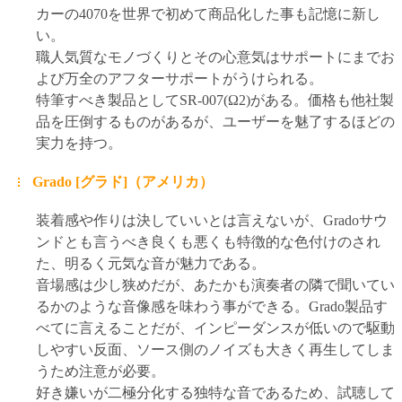
カーの4070を世界で初めて商品化した事も記憶に新し
い。
職人気質なモノづくりとその心意気はサポートにまでお
よび万全のアフターサポートがうけられる。
特筆すべき製品としてSR-007(Ω2)がある。価格も他社製
品を圧倒するものがあるが、ユーザーを魅了するほどの
実力を持つ。
Grado [グラド]（アメリカ）
装着感や作りは決していいとは言えないが、Gradoサウ
ンドとも言うべき良くも悪くも特徴的な色付けのされ
た、明るく元気な音が魅力である。
音場感は少し狭めだが、あたかも演奏者の隣で聞いてい
るかのような音像感を味わう事ができる。Grado製品す
べてに言えることだが、インピーダンスが低いので駆動
しやすい反面、ソース側のノイズも大きく再生してしま
うため注意が必要。
好き嫌いが二極分化する独特な音であるため、試聴して