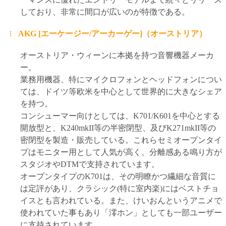
しており、非常に間口が広いのが特徴である。
AKG [エーケージー/アーカーゲー]（オーストリア）
オーストリア・ウィーンに本拠を持つ音響機器メーカ
ー。
業務用機器、特にマイクロフォンとヘッドフォンについ
ては、ドイツ等欧米を中心として世界的に大きなシェア
を持つ。
コンシューマー向けとしては、K701/K601を中心とする
開放型と、K240mkII等の半密閉型、及びK271mkII等の
密閉型を製造・販売している。これらセミオープンタイ
プはモニター用として人気が高く、分離感ある鳴り方が
スタジオやDTMで支持されています。
オープンタイプのK701は、その明瞭かつ繊細な音質に
は定評があり、クラシック(特に室内楽)にはベストチョ
イスとも言われている。また、けいおんというアニメで
使われていた事もあり「澪ホン」としても一部ユーザー
に支持されています。