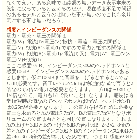
なくて良い。ある意味では誇張の無いデータ表示本来の
役割に戻っていると云えるのだが。現在感度不足で問題
のあるモデルと云うのは聞いた事が無いのでこれも余り
気にする事は無いだろう。
感度とインピーダンスの関係
電力・電流・電圧の関係は
電力(W)=電流(I)×電圧(V) 抵抗・電流・電圧の関係は
電圧(V)=抵抗(R)×電流(I) ですので電力と抵抗の関係は
電力(W)=抵抗(R)×電流(I)×電流(I) 又は電力(W)=電圧(V)×
電圧(V)÷抵抗(I)
ここに感度97dB、インピーダンス30ΩのヘッドホンAと
感度106dB、インピーダンス240ΩのヘッドホンBがある
とします。仮に100dBまで音量を上げるとするとAでは
+3dB必要です。音圧レベルの3dBは物理的な値で言うと2
倍なので2倍の電力が必要となります。一方Bは－6dBで
1/4倍なので、電力も1/4で良いことになります。感度は通
常1mW時の値なのでヘッドホンAは2mW、ヘッドホンB
は0.25mW必要となります。この電力を得るために必要な
電圧を求めるとAの電圧7.7mV、Bの電圧7.7mVとなりボ
リュームの位置は両方とも同じ位置になります。これは
Aの上げた3dBとBの下げた6dBの合計9dB=2×2×2=8倍の
差とAのインピーダンス30ΩとBのインピーダンス240Ωの
差240÷30=8倍の差が等しいためです。 つまり 感度が3dB