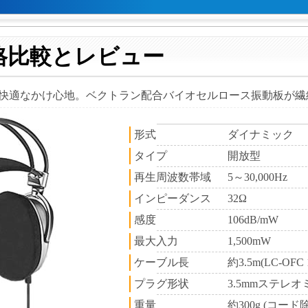
格比較とレビュー
快適なかけ心地。ベクトラン配合バイオセルロース振動板が繊
形式
ダイナミック
タイプ
開放型
再生周波数帯域
5～30,000Hz
インピーダンス
32Ω
感度
106dB/mW
最大入力
1,500mW
ケーブル長
約3.5m(LC-OF
プラグ形状
3.5mmステレオ
重量
約300g (コード