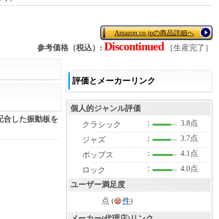
Amazon.co.jpの商品詳細へ
Discontinued
参考価格（税込）:
［生産完了］
評価とメーカーリンク
個人的ジャンル評価
を配合した振動板を
：
3.8点
クラシック
：
3.7点
ジャズ
：
4.1点
ポップス
：
4.0点
ロック
ユーザー満足度
点 (
件
)
メーカー(代理店)リンク