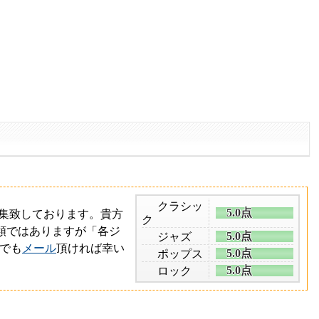
クラシッ
5.0点
を募集致しております。
貴方
ク
類ではありますが「各ジ
5.0点
ジャズ
でも
メール
頂ければ幸い
5.0点
ポップス
5.0点
ロック