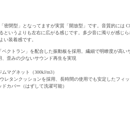
では「密閉型」となってますが実質「開放型」です。音質的には CD
るというよりも左右に広がる感じです。多少音に濁りが感じら
よい装着感です。
「ベクトラン」を配合した振動板を採用。繊細で明瞭度が高い
採用、歪みの少ないサウンド再生を実現
マグネット（300kJ/m3）
反撥ウレタンクッションを採用、長時間の使用でも安定したフィ
ッドカバー（はずして洗濯可能）