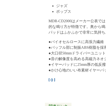
ジャズ
ポップス
MDR-CD2000はメーカー公表
的な鳴り方が特徴です。奥から鳴
パッドはふかふかで非常に気持ち
●バイオセルロースに高張力繊維
●バッフル部に制振ABS樹脂を
●大口径50mmドライバーユニット
●音の解像度を高める高磁力ネオジム
●イヤーパッドに25mm厚の低
●かけ心地のいい布素材イヤーパ
[
(
) ]