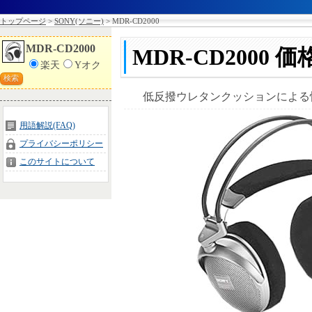
トップページ
> 
SONY(ソニー)
> MDR-CD2000
MDR-CD2000
MDR-CD2000
価
楽天
Yオク
検索
低反撥ウレタンクッションによる
用語解説(FAQ)
プライバシーポリシー
このサイトについて