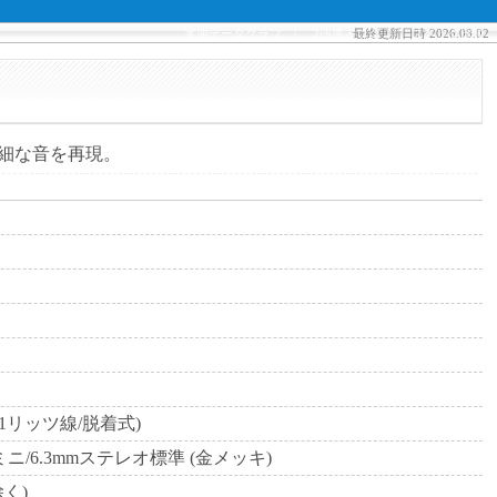
実測データグラフ
| 
2ch過去ログ
最終更新日時 2026.08.02
| 
スペック比較
細な音を再現。
C 1リッツ線/脱着式)
ミニ/6.3mmステレオ標準 (金メッキ)
除く)