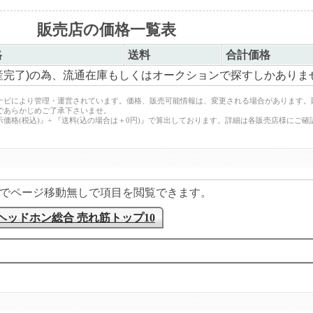
販売店の価格一覧表
格
送料
合計価格
ン(生産完了)の為、流通在庫もしくはオークションで探すしかありま
ナビにより管理・運営されています。価格、販売可能情報は、変更される場合があります。
であらかじめご了承下さいませ。
価格(税込)』+ 『送料(込の場合は＋0円)』で算出しております。詳細は各販売店様にご確
でページ移動無しで項目を閲覧できます。
ヘッドホン総合 売れ筋トップ10