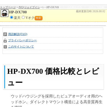
トップページ
> 
JVC(ジェイブイシー)
実測データグラフ
> HP-DX700
| 
2ch過去ログ
| 
スペック比較
最終更新日時 2026.08.02
HP-DX700
楽天
Yオク
検索
用語解説(FAQ)
プライバシーポリシー
このサイトについて
HP-DX700
価格比較とレビ
ュー
ウッドハウジングを採用したピュアオーディオ用のヘ
ッドホン。ダイレクトマウント構造による高音質再生