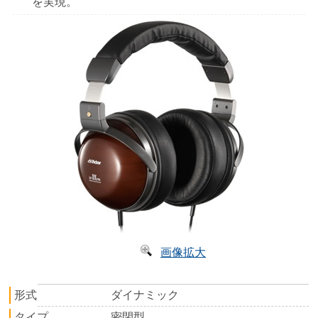
を実現。
画像拡大
形式
ダイナミック
タイプ
密閉型