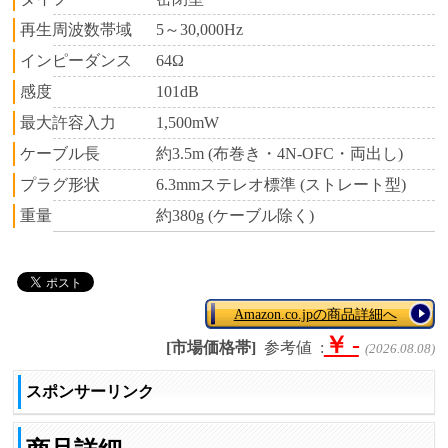
再生周波数帯域
5～30,000Hz
インピーダンス
64Ω
感度
101dB
最大許容入力
1,500mW
ケーブル長
約3.5m (布巻き・4N-OFC・両出し)
プラグ形状
6.3mmステレオ標準 (ストレート型)
重量
約380g (ケーブル除く)
Amazon.co.jpの商品詳細へ
￥ -
[市場価格帯]
参考値
:
(2026.08.08)
スポンサーリンク