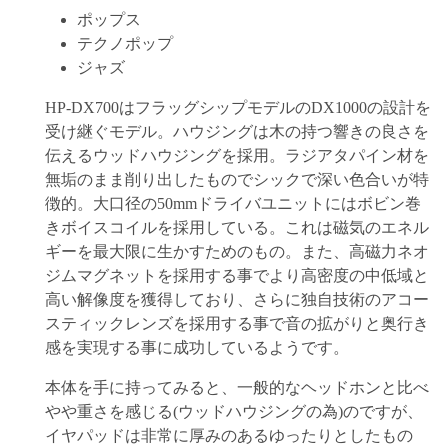
ポップス
テクノポップ
ジャズ
HP-DX700はフラッグシップモデルのDX1000の設計を
受け継ぐモデル。ハウジングは木の持つ響きの良さを
伝えるウッドハウジングを採用。ラジアタパイン材を
無垢のまま削り出したものでシックで深い色合いが特
徴的。大口径の50mmドライバユニットにはボビン巻
きボイスコイルを採用している。これは磁気のエネル
ギーを最大限に生かすためのもの。また、高磁力ネオ
ジムマグネットを採用する事でより高密度の中低域と
高い解像度を獲得しており、さらに独自技術のアコー
スティックレンズを採用する事で音の拡がりと奥行き
感を実現する事に成功しているようです。
本体を手に持ってみると、一般的なヘッドホンと比べ
やや重さを感じる(ウッドハウジングの為)のですが、
イヤパッドは非常に厚みのあるゆったりとしたもの