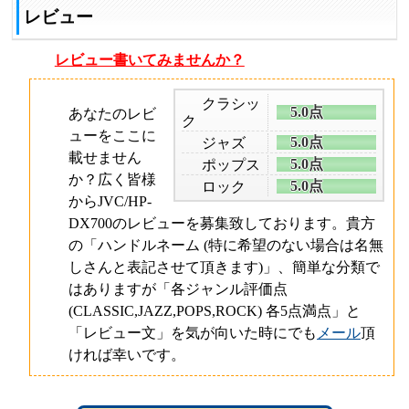
レビュー
レビュー書いてみませんか？
クラシッ
5.0点
あなたのレビ
ク
ューをここに
5.0点
ジャズ
載せません
5.0点
ポップス
か？広く皆様
5.0点
ロック
から
JVC/HP-
DX700のレビューを募集致しております。
貴方
の「ハンドルネーム (特に希望のない場合は
名無
しさん
と表記させて頂きます)」、簡単な分類で
はありますが「各ジャンル評価点
(CLASSIC,JAZZ,POPS,ROCK) 各
5
点満点」と
「レビュー文」を気が向いた時にでも
メール
頂
ければ幸いです。