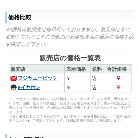
価格比較
/の価格比較調査は毎日行っておりますが、最安値は常に
変動しておりますので念のため各販売店の最新の価格を必
ず確認して下さい。
販売店の価格一覧表
販売店
表示価格
送料
合計価格
フジヤエービック
￥
￥
込
eイヤホン
￥
￥
込
※このサイトで掲載されている情報は、ヘッドホンナビにより管理・運営されて
います。価格、販売可能情報は、変更される場合があります。購入時に販売店に
表示されている価格が、その商品の販売に適用されますのであらかじめご了承下
さいませ。
※合計価格はあくまでも目安です。合計価格は『表示価格(税込)』+ 『送料(込の
場合は＋0円)』で算出しております。詳細は各販売店様にご確認願います。